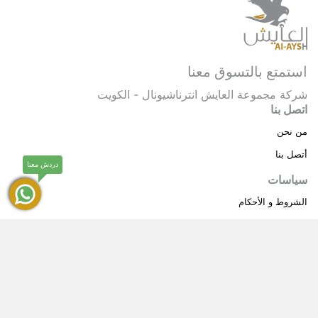
استمتع بالتسوق معنا
شركة مجموعة العايش انترناشيونال - الكويت
اتصل بنا
من نحن
أتصل بنا
دردش معنا
سياسات
الشروط و الأحكام
سياسة خاصة
حقوق النشر © 2025 مجموعة العايش انترناشيونال . كل
®
الحقوق محفوظة.
العايش