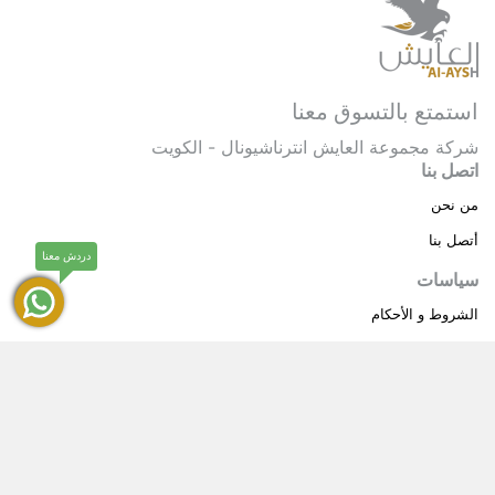
استمتع بالتسوق معنا
شركة مجموعة العايش انترناشيونال - الكويت
اتصل بنا
من نحن
أتصل بنا
دردش معنا
سياسات
الشروط و الأحكام
سياسة خاصة
حقوق النشر © 2025 مجموعة العايش انترناشيونال . كل
®
الحقوق محفوظة.
العايش