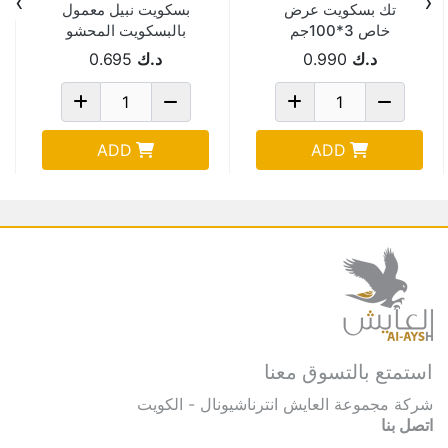
›
‹
تك بسكويت عرض
بسكويت نبيل معمول
خاص 3*100جم
بالبسكويت المحشو
بالتمر 20 جم Pack Of
د.ك
0.990
د.ك
0.695
16
ADD
ADD
استمتع بالتسوق معنا
شركة مجموعة العايش انترناشيونال - الكويت
اتصل بنا