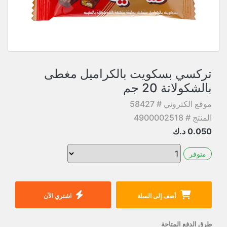
تركسي بسكويت بالكراميل مغطى
بالشكولاتة 20 جم
موقع الكتروني # 58427
المنتج # 4900002518
0.050
د.ك
متوفر
أضف إلى السلة
اشتري الآن
طرق الدفع المتاحة