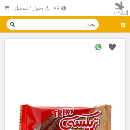
AR
دخول
/
تسجيل