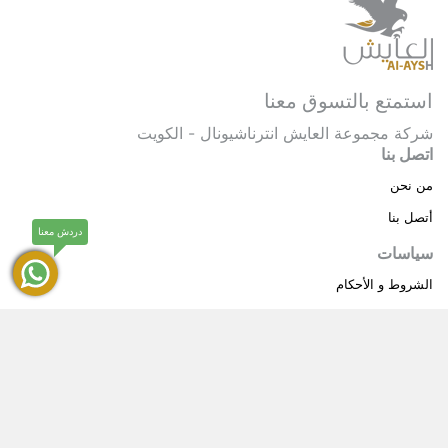
استمتع بالتسوق معنا
شركة مجموعة العايش انترناشيونال - الكويت
اتصل بنا
من نحن
أتصل بنا
دردش معنا
سياسات
الشروط و الأحكام
سياسة خاصة
حقوق النشر © 2025 مجموعة العايش انترناشيونال . كل
®
الحقوق محفوظة.
العايش