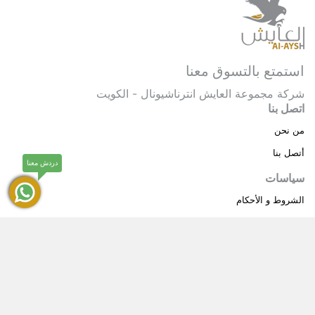
استمتع بالتسوق معنا
شركة مجموعة العايش انترناشيونال - الكويت
اتصل بنا
من نحن
أتصل بنا
دردش معنا
سياسات
الشروط و الأحكام
سياسة خاصة
حقوق النشر © 2025 مجموعة العايش انترناشيونال . كل
®
الحقوق محفوظة.
العايش