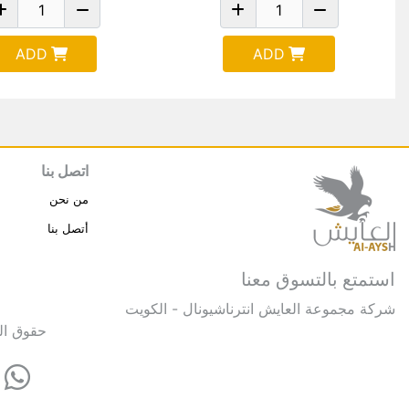
ADD
ADD
اتصل بنا
من نحن
أتصل بنا
استمتع بالتسوق معنا
شركة مجموعة العايش انترناشيونال - الكويت
حقوق النشر © 2025 مجموعة العايش 