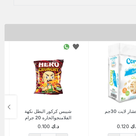
ر لايت 30جم
شيبس كركور البطل نكهة
ك
الفلامنجوالحاره 20 جرام
.ك
0.120
د.ك
0.100