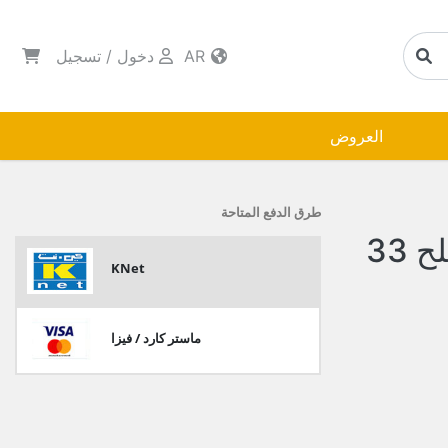
AR
دخول
/
تسجيل
العروض
طرق الدفع المتاحة
فيكو بطاطا بقليل من الملح 33
KNet
ماستر كارد / فيزا