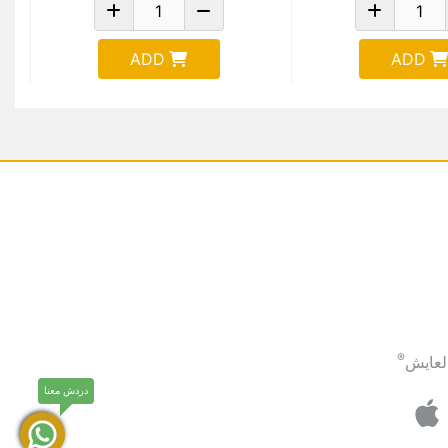
ADD
ADD
®
لعايش
دردش معنا