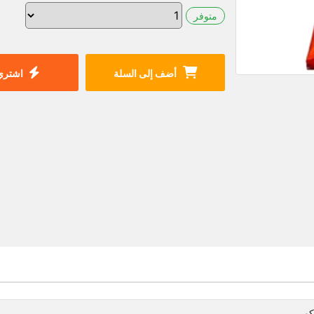
متوفر
أضف إلى السلة
اشتري 
كو