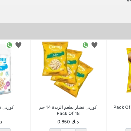
ليز شيبس بالملح 48جم Pack Of
كورني فشار بطعم الزبدة 14 جم
كورني فشا
Pack Of 18
د.ك
0.650
د