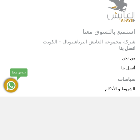
استمتع بالتسوق معنا
شركة مجموعة العايش انترناشيونال - الكويت
اتصل بنا
من نحن
أتصل بنا
دردش معنا
سياسات
الشروط و الأحكام
سياسة خاصة
حقوق النشر © 2025 مجموعة العايش انترناشيونال . كل
®
الحقوق محفوظة.
العايش