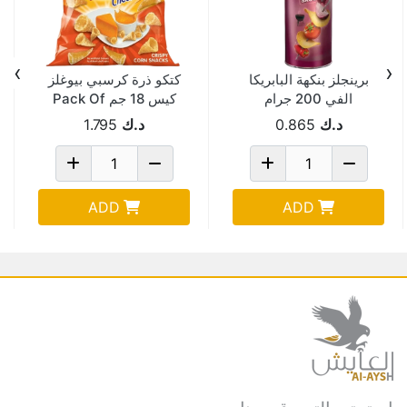
›
‹
برينجلز بنكهة البابريكا
كتكو ذرة كرسبي بيوغلز
الفي 200 جرام
كيس 18 جم Pack Of
20
د.ك
0.865
د.ك
1.795
ADD
ADD