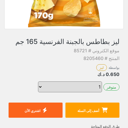
ليز بطاطس بالجبنة الفرنسية 165 جم
موقع الكتروني # 85721
المنتج # 8205460
بواسطة
ليز
0.650
د.ك
متوفر
أضف إلى السلة
اشتري الآن
طرق الدفع المتاحة