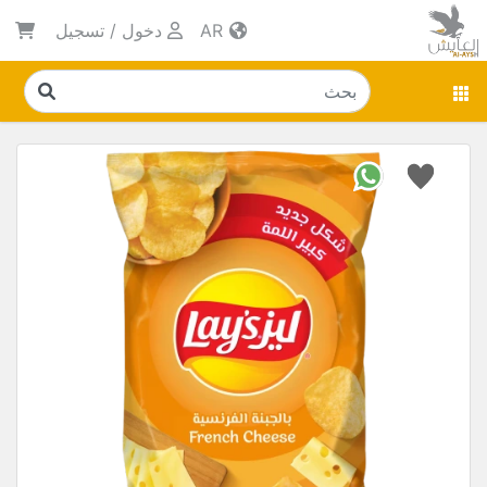
AR
دخول
/
تسجيل