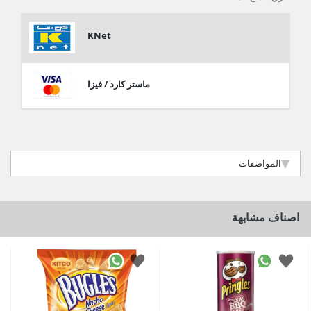
KNet
ماستر كارد / فيزا
المواصفات
اصناف مشابهة