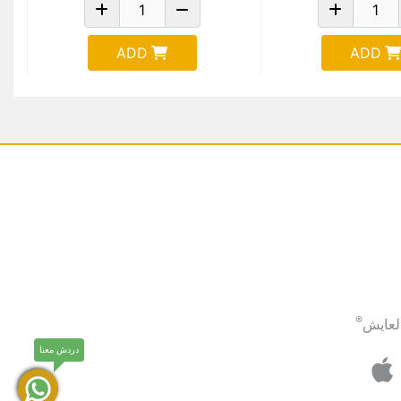
ADD
ADD
®
لعايش
دردش معنا