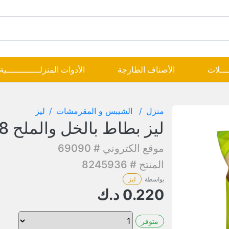
ــــلات
الأصناف الطازجة
الأدوات المنزلـــــــــــــية
منزل
الشيبس و المقرمشات
ليز
ليز بطاط بالخل والملح 48جم
موقع الكتروني # 69090
المنتج # 8245936
بواسطة
ليز
0.220
د.ك
متوفر