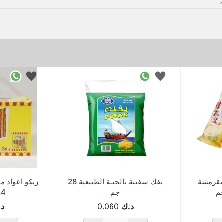
مقرمشة
بفك سفينة بالجبنة الطبيعية 28
جم
24
د.ك
0.060
د.