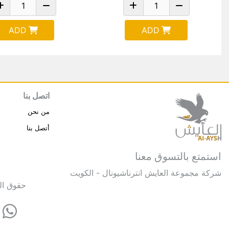
ADD
ADD
اتصل بنا
من نحن
أتصل بنا
استمتع بالتسوق معنا
شركة مجموعة العايش انترناشيونال - الكويت
حقوق النشر © 2025 مجموعة العايش 