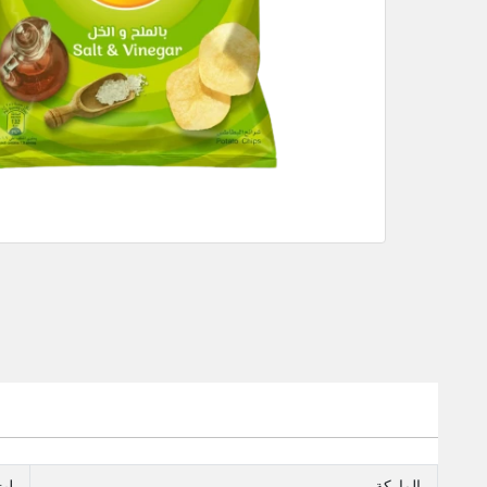
الماركة
ليز