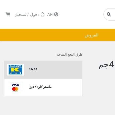
AR
دخول
/
تسجيل
العروض
طرق الدفع المتاحة
KNet
ماستر كارد / فيزا