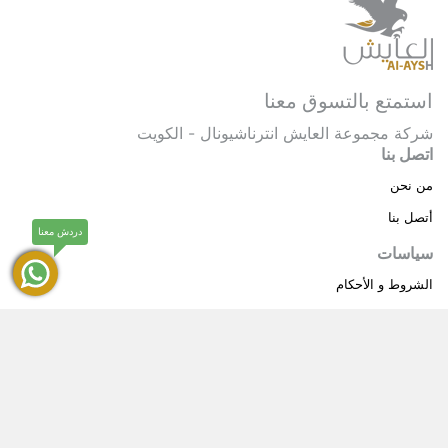
استمتع بالتسوق معنا
شركة مجموعة العايش انترناشيونال - الكويت
اتصل بنا
من نحن
أتصل بنا
دردش معنا
سياسات
الشروط و الأحكام
سياسة خاصة
حقوق النشر © 2025 مجموعة العايش انترناشيونال . كل
®
الحقوق محفوظة.
العايش