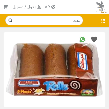
AR
دخول
/
تسجيل