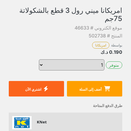
امريكانا ميني رول 3 قطع بالشكولاتة
75جم
موقع الكتروني # 46633
المنتج # 502738
بواسطة
امريكانا
0.190
د.ك
متوفر
أضف إلى السلة
اشتري الآن
طرق الدفع المتاحة
KNet