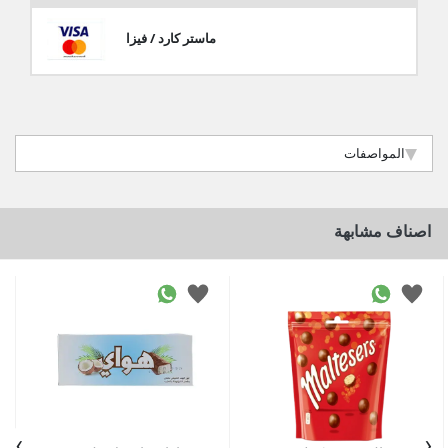
ماستر كارد / فيزا
المواصفات
اصناف مشابهة
›
‹