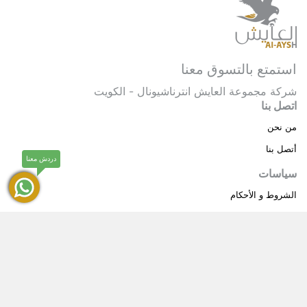
استمتع بالتسوق معنا
شركة مجموعة العايش انترناشيونال - الكويت
اتصل بنا
من نحن
أتصل بنا
دردش معنا
سياسات
الشروط و الأحكام
سياسة خاصة
حقوق النشر © 2025 مجموعة العايش انترناشيونال . كل
®
الحقوق محفوظة.
العايش