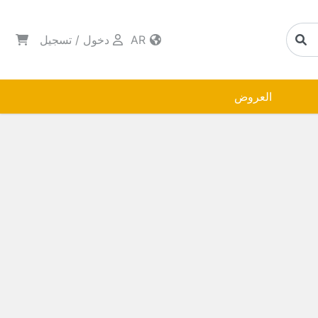
AR
دخول
/
تسجيل
العروض