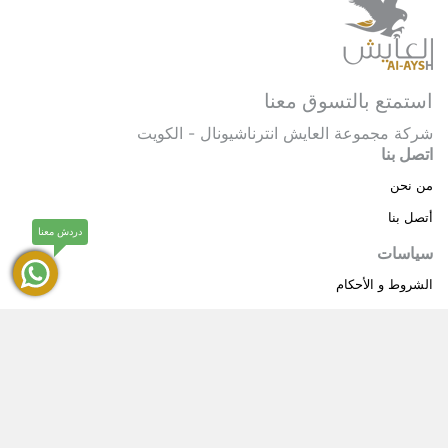
استمتع بالتسوق معنا
شركة مجموعة العايش انترناشيونال - الكويت
اتصل بنا
من نحن
أتصل بنا
دردش معنا
سياسات
الشروط و الأحكام
سياسة خاصة
حقوق النشر © 2025 مجموعة العايش انترناشيونال . كل
®
الحقوق محفوظة.
العايش