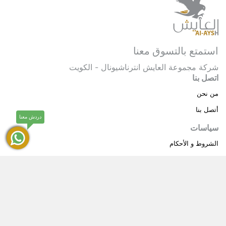
استمتع بالتسوق معنا
شركة مجموعة العايش انترناشيونال - الكويت
اتصل بنا
من نحن
أتصل بنا
دردش معنا
سياسات
الشروط و الأحكام
سياسة خاصة
حقوق النشر © 2025 مجموعة العايش انترناشيونال . كل
®
الحقوق محفوظة.
العايش