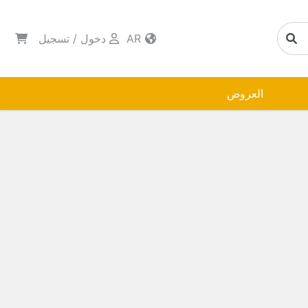
AR
دخول
/
تسجيل
العروض