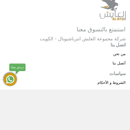
استمتع بالتسوق معنا
شركة مجموعة العايش انترناشيونال - الكويت
اتصل بنا
من نحن
أتصل بنا
دردش معنا
سياسات
الشروط و الأحكام
سياسة خاصة
حقوق النشر © 2025 مجموعة العايش انترناشيونال . كل
®
الحقوق محفوظة.
العايش