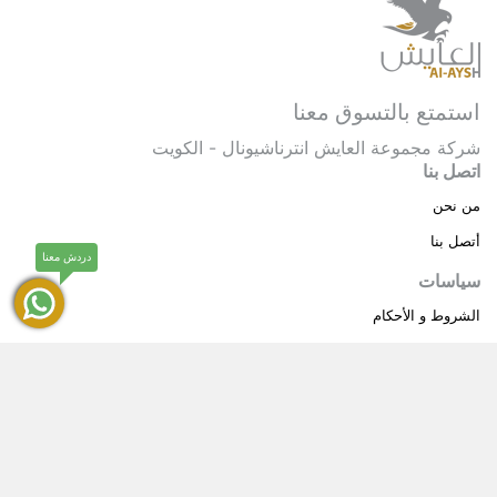
استمتع بالتسوق معنا
شركة مجموعة العايش انترناشيونال - الكويت
اتصل بنا
من نحن
أتصل بنا
دردش معنا
سياسات
الشروط و الأحكام
سياسة خاصة
حقوق النشر © 2025 مجموعة العايش انترناشيونال . كل
®
الحقوق محفوظة.
العايش