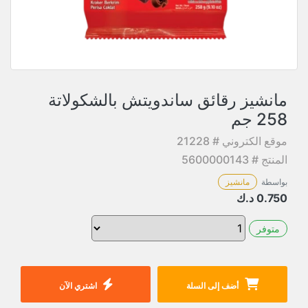
مانشيز رقائق ساندويتش بالشكولاتة
258 جم
موقع الكتروني # 21228
المنتج # 5600000143
بواسطة
مانشيز
0.750
د.ك
متوفر
أضف إلى السلة
اشتري الآن