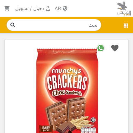
AR
دخول
/
تسجيل