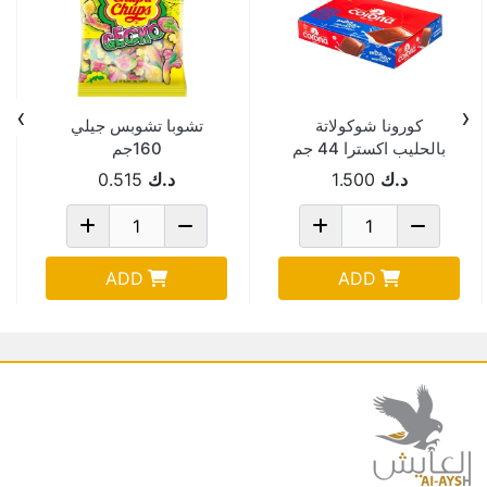
›
‹
كورونا شوكولاتة
تشوبا تشوبس جيلي
بالحليب اكسترا 44 جم
160جم
Pack Of 6
د.ك
1.500
د.ك
0.515
ADD
ADD