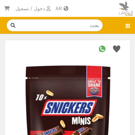
AR
دخول
/
تسجيل