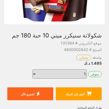
شكولاتة سنيكرز ميني 10 حبة 180 جم
موقع الكتروني # 131384
المنتج # 4900002842
بواسطة
سنيكرز
1.495
د.ك
متوفر
أضف إلى السلة
اشتري الآن
طرق الدفع المتاحة