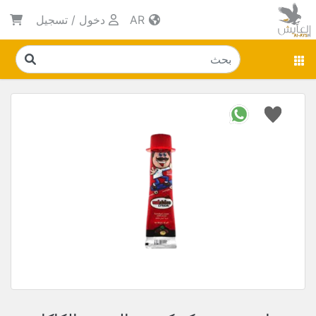
AR
دخول
/
تسجيل