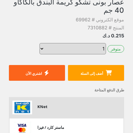
عصار بونى تشكو كريمة البندق بالكاكاو
40 جم
موقع الكتروني # 69962
المنتج # 7310882
0.215
د.ك
متوفر
أضف إلى السلة
اشتري الآن
طرق الدفع المتاحة
KNet
ماستر كارد / فيزا