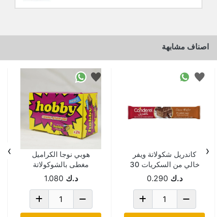
اصناف مشابهة
›
‹
كاندريل شكولاتة ويفر
هوبي نوجا الكراميل
خالي من السكريات 30
مغطى بالشوكولاتة
جم
والحليب 16 جم Pack
د.ك
0.290
د.ك
1.080
Of 24