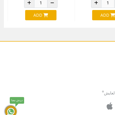
ADD
ADD
®
لعايش
دردش معنا