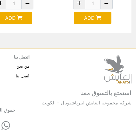
ADD
ADD
اتصل بنا
من نحن
أتصل بنا
استمتع بالتسوق معنا
شركة مجموعة العايش انترناشيونال - الكويت
حقوق النشر © 2025 مجموعة العايش 