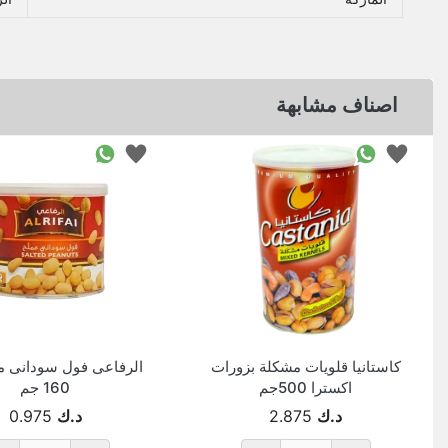
اصناف مشابهة
كاستانيا قلويات مشكلة بزورات
الرفاعى فول سودانى م
اكسترا 500جم
160 جم
د.ك
2.875
د.ك
0.975