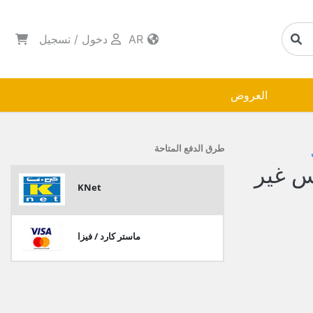
AR
دخول
/
تسجيل
العروض
طرق الدفع المتاحة
س غير
KNet
ماستر كارد / فيزا