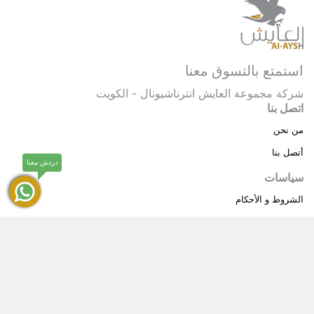
استمتع بالتسوق معنا
شركة مجموعة العايش انترناشيونال - الكويت
اتصل بنا
من نحن
أتصل بنا
دردش معنا
سياسات
الشروط و الأحكام
سياسة خاصة
حقوق النشر © 2025 مجموعة العايش انترناشيونال . كل
®
الحقوق محفوظة.
العايش