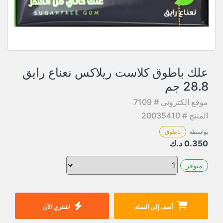
علك باطوق كلاست ريلاكس نعناع رايق
28.8 جم
موقع الكتروني # 7109
المنتج # 20035410
بواسطة
باطوق
0.350
د.ك
متوفر
أضف إلى السلة
اشتري الآن