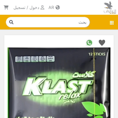
AR
دخول
/
تسجيل