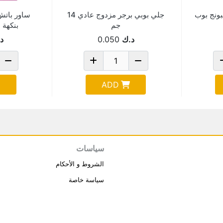
ونج بوب
جلي بوبي برجر مزدوج عادي 14
ساور باتش
جم
بنكهة الب
د.ك
0.050
د
ADD
سياسات
الشروط و الأحكام
سياسة خاصة