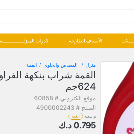
ــــلات
الأصناف الطازجة
الأدوات المنزلـــــــــــــية
منزل
المصاص والحلوي
القمة
القمة شراب بنكهة الفراو
624جم
موقع الكتروني # 60858
المنتج # 4900002243
بواسطة
القمة
0.795
د.ك