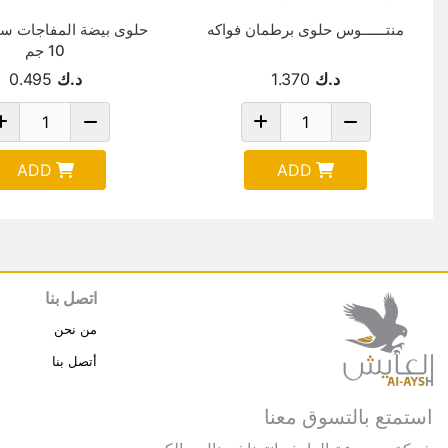
منتــــــوس حلوى برطمان فواكه
حلوى بيضة المفاجات سب
10 جم
د.ك
1.370
د.ك
0.495
ADD
ADD
اتصل بنا
من نحن
أتصل بنا
استمتع بالتسوق معنا