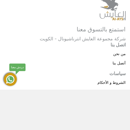
استمتع بالتسوق معنا
شركة مجموعة العايش انترناشيونال - الكويت
اتصل بنا
من نحن
أتصل بنا
دردش معنا
سياسات
الشروط و الأحكام
سياسة خاصة
حقوق النشر © 2025 مجموعة العايش انترناشيونال . كل
®
الحقوق محفوظة.
العايش