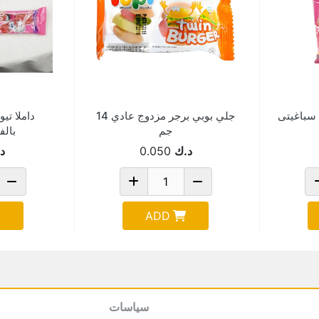
 سباغيتى
جلي بوبي برجر مزدوج عادي 14
داملا ت
جم
بالفرا
د.ك
0.050
د
ADD
سياسات