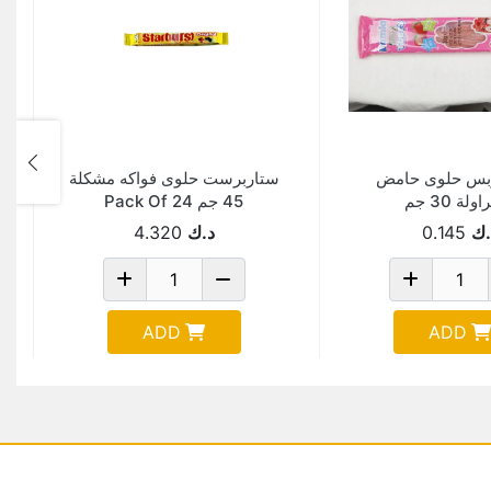
يوبس حلوى حامض
ستاربرست حلوى فواكه مشكلة
ولة 30 جم
45 جم Pack Of 24
.ك
0.145
د.ك
4.320
ADD
ADD