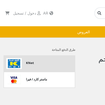
AR
دخول
/
تسجيل
العروض
طرق الدفع المتاحة
KNet
ماستر كارد / فيزا