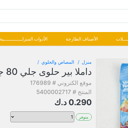
ــــلات
الأصناف الطازجة
الأدوات المنزلـــــــــــــية
منزل
المصاص والحلوي
داملا بير حلوى جلي 80 جم
موقع الكتروني # 176989
المنتج # 5400002717
0.290
د.ك
متوفر