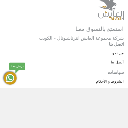
استمتع بالتسوق معنا
شركة مجموعة العايش انترناشيونال - الكويت
اتصل بنا
من نحن
أتصل بنا
دردش معنا
سياسات
الشروط و الأحكام
سياسة خاصة
حقوق النشر © 2025 مجموعة العايش انترناشيونال . كل
®
الحقوق محفوظة.
العايش