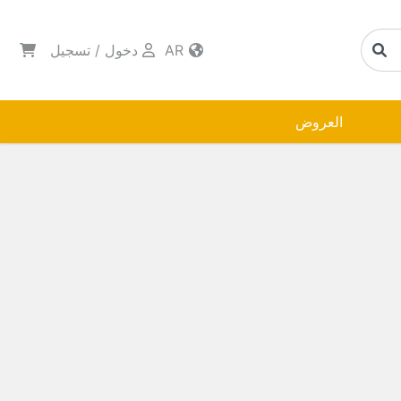
AR
دخول
/
تسجيل
العروض