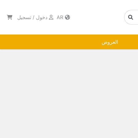
AR
دخول
/
تسجيل
العروض