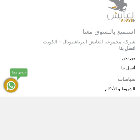
استمتع بالتسوق معنا
شركة مجموعة العايش انترناشيونال - الكويت
اتصل بنا
من نحن
أتصل بنا
دردش معنا
سياسات
الشروط و الأحكام
سياسة خاصة
حقوق النشر © 2025 مجموعة العايش انترناشيونال . كل
®
الحقوق محفوظة.
العايش