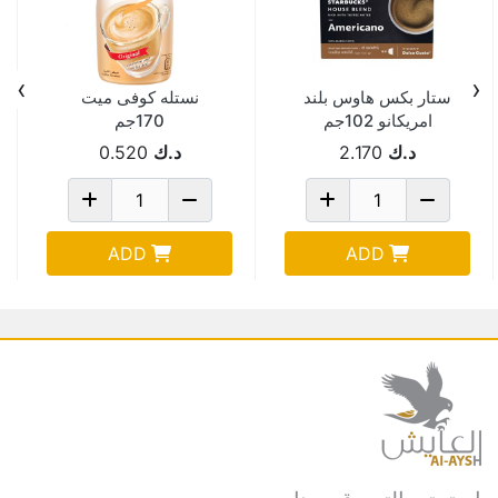
›
‹
ستار بكس هاوس بلند
نستله كوفى ميت
امريكانو 102جم
170جم
د.ك
2.170
د.ك
0.520
ADD
ADD