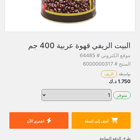
البيت الريفي قهوة عربية 400 جم
موقع الكتروني # 64485
المنتج # 6000000317
بواسطة
الريف
1.750
د.ك
متوفر
أضف إلى السلة
اشتري الآن
طرق الدفع المتاحة