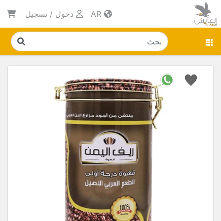
AR
دخول
/
تسجيل