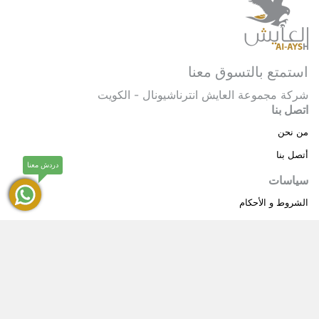
استمتع بالتسوق معنا
شركة مجموعة العايش انترناشيونال - الكويت
اتصل بنا
من نحن
أتصل بنا
دردش معنا
سياسات
الشروط و الأحكام
سياسة خاصة
حقوق النشر © 2025 مجموعة العايش انترناشيونال . كل
®
الحقوق محفوظة.
العايش