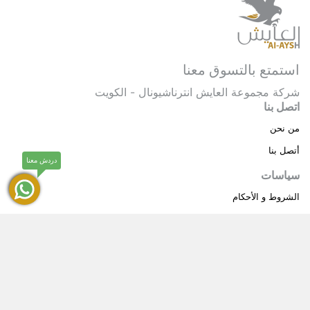
استمتع بالتسوق معنا
شركة مجموعة العايش انترناشيونال - الكويت
اتصل بنا
من نحن
أتصل بنا
دردش معنا
سياسات
الشروط و الأحكام
سياسة خاصة
حقوق النشر © 2025 مجموعة العايش انترناشيونال . كل
®
الحقوق محفوظة.
العايش