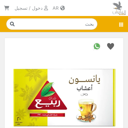
AR
دخول
/
تسجيل