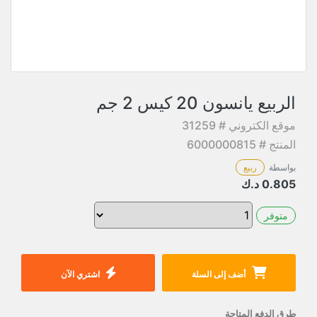
الربيع يانسون 20 كيس 2 جم
موقع الكتروني # 31259
المنتج # 6000000815
بواسطة
ربيع
0.805
د.ك
متوفر
أضف إلى السلة
اشتري الآن
طرق الدفع المتاحة