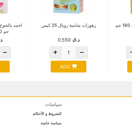
زهورات شامية رويال 25 كيس
جم 20 فتلة 1.5 جم
د.ك
0.550
د
ADD
سياسات
الشروط و الأحكام
سياسة خاصة