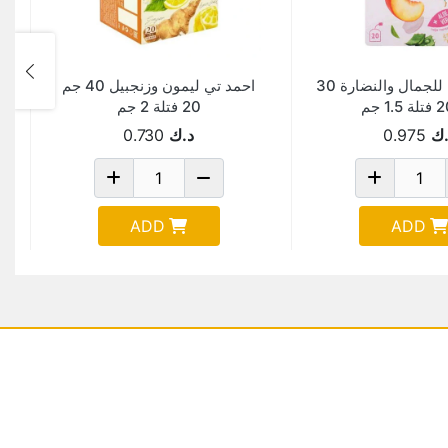
احمد بالخوخ للجمال والنضارة 30
احمد تي ليمون وزنجبيل 40 جم
20 فتلة 2 جم
.ك
0.975
د.ك
0.730
ADD
ADD