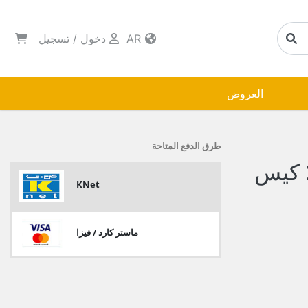
AR
دخول
/
تسجيل
العروض
طرق الدفع المتاحة
KNet
ماستر كارد / فيزا