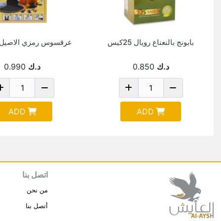
بابونج بالنعناع رويال 25كيس
عرقسوس رمزي الاصيل 160 جم
د.ك
0.850
د.ك
0.990
ADD
ADD
اتصل بنا
من نحن
أتصل بنا