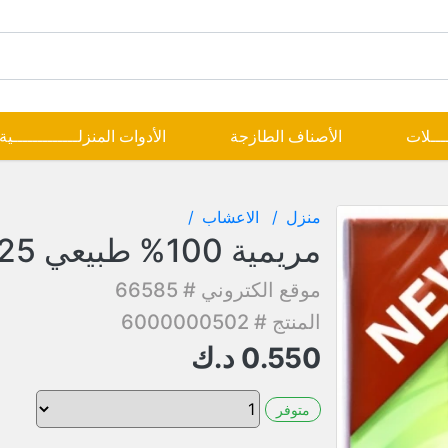
ــــلات
الأصناف الطازجة
الأدوات المنزلـــــــــــــية
منزل
الاعشاب
مريمية 100% طبيعي 25 كيس
موقع الكتروني # 66585
المنتج # 6000000502
0.550
د.ك
متوفر