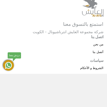
استمتع بالتسوق معنا
شركة مجموعة العايش انترناشيونال - الكويت
اتصل بنا
من نحن
أتصل بنا
دردش معنا
سياسات
الشروط و الأحكام
سياسة خاصة
حقوق النشر © 2025 مجموعة العايش انترناشيونال . كل
®
الحقوق محفوظة.
العايش