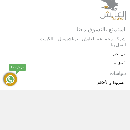
استمتع بالتسوق معنا
شركة مجموعة العايش انترناشيونال - الكويت
اتصل بنا
من نحن
أتصل بنا
دردش معنا
سياسات
الشروط و الأحكام
سياسة خاصة
حقوق النشر © 2025 مجموعة العايش انترناشيونال . كل
®
الحقوق محفوظة.
العايش