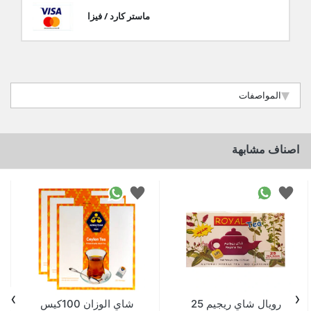
ماستر كارد / فيزا
المواصفات
اصناف مشابهة
›
‹
رويال شاي ريجيم 25
شاي الوزان 100كيس