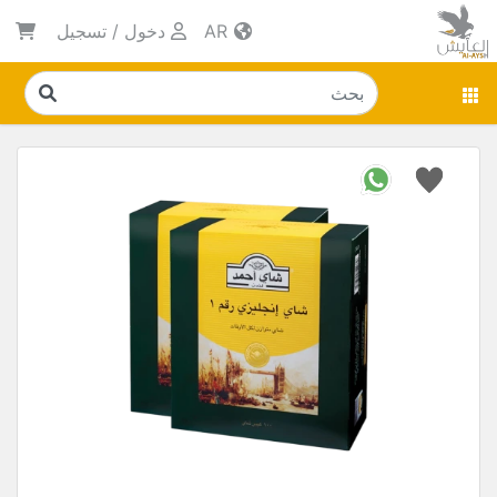
AR
دخول
/
تسجيل