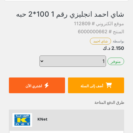
شاي احمد انجليزي رقم 1 100*2 حبه
موقع الكتروني # 112809
المنتج # 6000000662
بواسطة
شاي احمد
2.150
د.ك
متوفر
أضف إلى السلة
اشتري الآن
طرق الدفع المتاحة
KNet