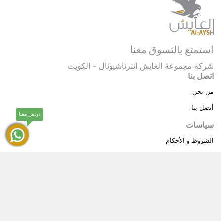
استمتع بالتسوق معنا
شركة مجموعة العايش انترناشيونال - الكويت
اتصل بنا
من نحن
أتصل بنا
دردش معنا
سياسات
الشروط و الأحكام
سياسة خاصة
حقوق النشر © 2025 مجموعة العايش انترناشيونال . كل
®
الحقوق محفوظة.
العايش