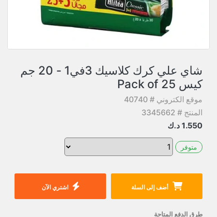
شاي علي كرك كلاسيك 3في1 - 20 جم
كيس Pack of 25
موقع الكتروني # 40740
المنتج # 3345662
1.550
د.ك
متوفر
أضف إلى السلة
اشتري الآن
طرق الدفع المتاحة