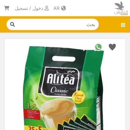
AR
دخول
/
تسجيل