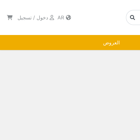
AR
دخول
/
تسجيل
العروض