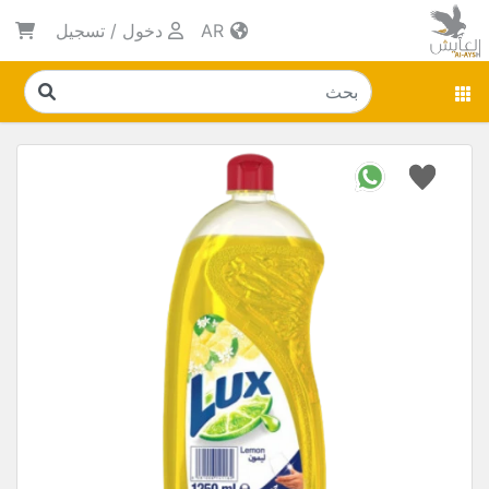
AR
دخول
/
تسجيل