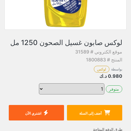
لوكس صابون غسيل الصحون 1250 مل
موقع الكتروني # 31589
المنتج # 1800883
بواسطة
لوكس
0.980
د.ك
متوفر
أضف إلى السلة
اشتري الآن
طرق الدفع المتاحة