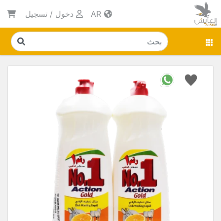
AR
دخول
/
تسجيل