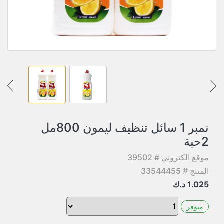
نمبر 1 سائل تنظيف ليمون 800مل
2حبة
موقع الكتروني # 39502
المنتج # 33544455
1.025
د.ك
متوفر