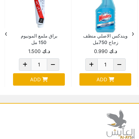
›
‹
ويندكس الاصلي منظف
براق ملمع المونيوم
زجاج 750مل
150 مل
د.ك
0.990
د.ك
1.500
ADD
ADD