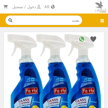
AR
دخول
/
تسجيل