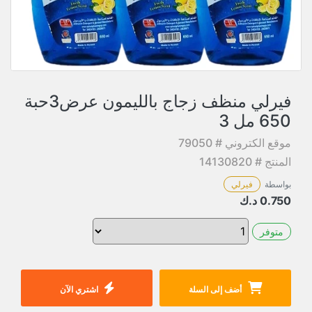
فيرلي منظف زجاج بالليمون عرض3حبة
650 مل 3
موقع الكتروني # 79050
المنتج # 14130820
بواسطة
فيرلي
0.750
د.ك
متوفر
أضف إلى السلة
اشتري الآن