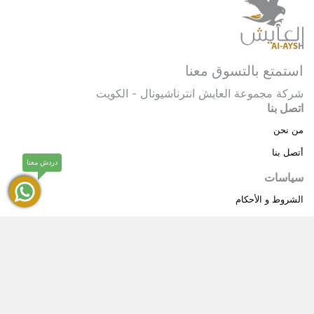
استمتع بالتسوق معنا
شركة مجموعة العايش انترناشيونال - الكويت
اتصل بنا
من نحن
أتصل بنا
دردش معنا
سياسات
الشروط و الأحكام
سياسة خاصة
حقوق النشر © 2025 مجموعة العايش انترناشيونال . كل
®
الحقوق محفوظة.
العايش