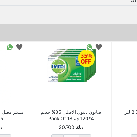
صابون ديتول الاصلي 35% خصم
مستر مصل م
4*120 جم Pack Of 18
5*1 500مل
د.ك
20.700
د