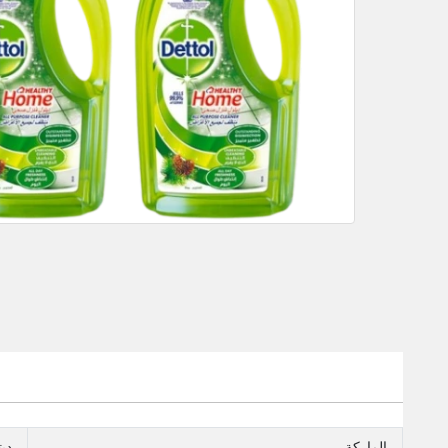
الماركة
دي