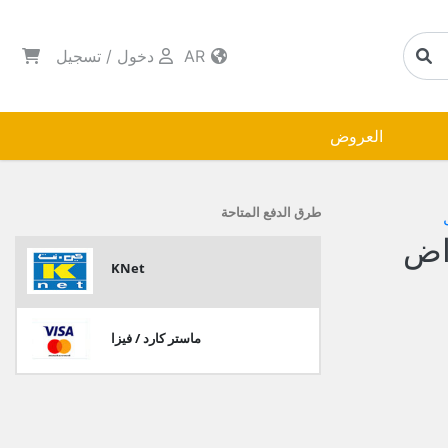
AR
دخول
/
تسجيل
العروض
طرق الدفع المتاحة
اض
KNet
ماستر كارد / فيزا