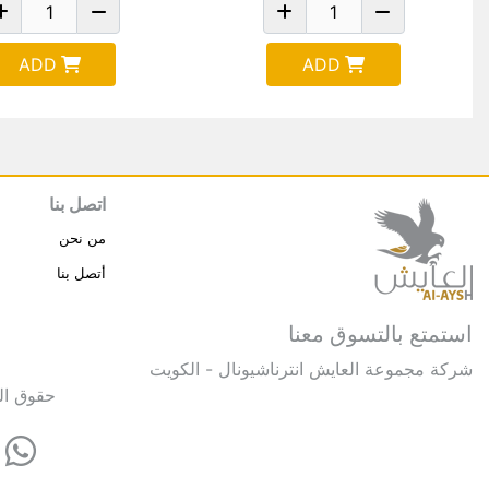
ADD
ADD
اتصل بنا
من نحن
أتصل بنا
استمتع بالتسوق معنا
شركة مجموعة العايش انترناشيونال - الكويت
حقوق النشر © 2025 مجموعة العايش 