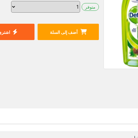
متوفر
أضف إلى السلة
اشتري 
تول