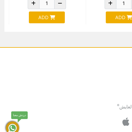
ADD
ADD
®
لعايش
دردش معنا