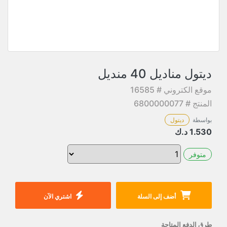
ديتول مناديل 40 منديل
موقع الكتروني # 16585
المنتج # 6800000077
بواسطة
ديتول
1.530
د.ك
متوفر
أضف إلى السلة
اشتري الآن
طرق الدفع المتاحة