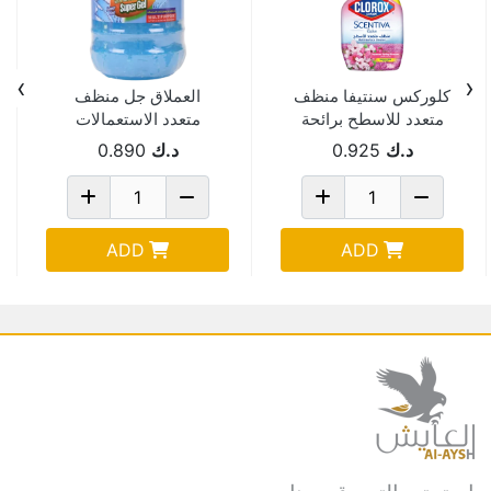
›
‹
كلوركس سنتيفا منظف
العملاق جل منظف
متعدد للاسطح برائحة
متعدد الاستعمالات
الفواكه 500 مل
انتعاش الصيف 1 كجم
د.ك
0.925
د.ك
0.890
ADD
ADD