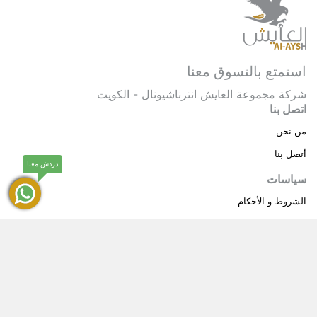
استمتع بالتسوق معنا
شركة مجموعة العايش انترناشيونال - الكويت
اتصل بنا
من نحن
أتصل بنا
دردش معنا
سياسات
الشروط و الأحكام
سياسة خاصة
حقوق النشر © 2025 مجموعة العايش انترناشيونال . كل
®
الحقوق محفوظة.
العايش