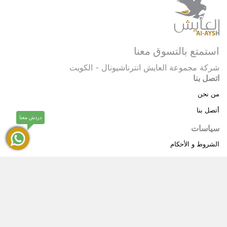
استمتع بالتسوق معنا
شركة مجموعة العايش انترناشيونال - الكويت
اتصل بنا
من نحن
أتصل بنا
دردش معنا
سياسات
الشروط و الأحكام
سياسة خاصة
حقوق النشر © 2025 مجموعة العايش انترناشيونال . كل
®
الحقوق محفوظة.
العايش